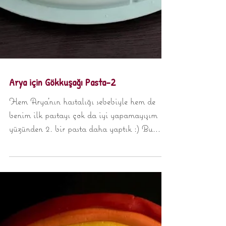
Arya için Gökkuşağı Pasta-2
Hem Arya'nın hastalığı sebebiyle hem de
benim ilk pastayı çok da iyi yapamayışım
yüzünden 2. bir pasta daha yaptık :) Bu
biraz daha iyi...