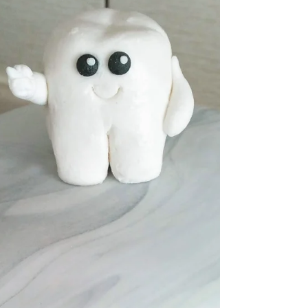
Bu fikri itiraf edeyim Pinterestte gördüm.
Ama bayıldım. Her meslekten minik dişler :)
O kadar şirinler ki. Diş buğdayının
geleneksel...