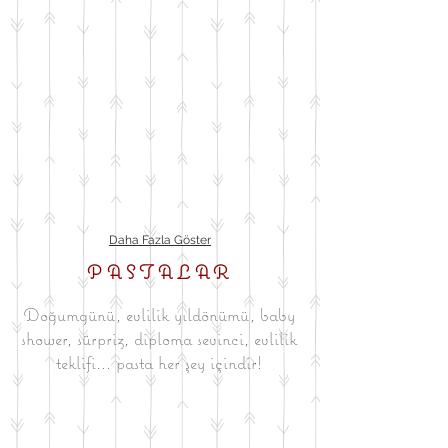
Daha Fazla Göster
PASTALAR
Doğumgünü, evlilik yıldönümü, baby
shower, sürpriz, diploma sevinci, evlilik
teklifi... pasta her şey içindir!