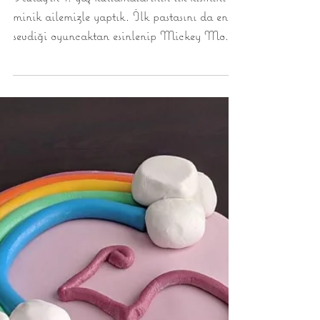
Pasta
Kutay'ın 1. yaş kutlamalarının ilk kısmını
minik ailemizle yaptık. İlk pastasını da en
sevdiği oyuncaktan esinlenip Mickey Mouse
lu...