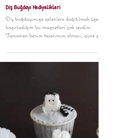
Diş Buğdayı Hediyelikleri
Diş buğdayımıza gelenlere dağıtılmak üzere
hazırladığım bu magnetleri çok sevdim.
Tamamen benim tasarımım olması, güne çok
uygun olması,...