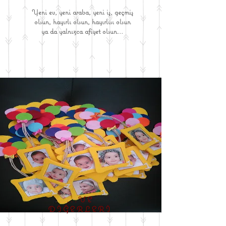
Yeni ev, yeni araba, yeni iş, geçmiş
olsun, hayırlı olsun, hayırlısı olsun
ya da yalnızca afiyet olsun...
...VE
DİĞERLERİ