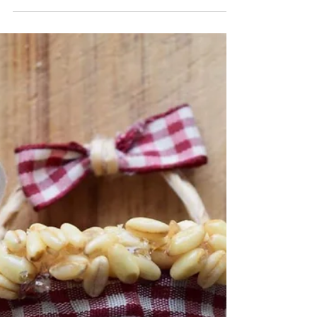
Arya için Gökkuşağı Pasta-1
Sevgili Berkman ailesinin minik üyesi
Arya'nın bu seneki doğumgünü pastasını da
ben yaptım :) Tasarımı annesiyle bulmuşlar,
Arya'nın bir...