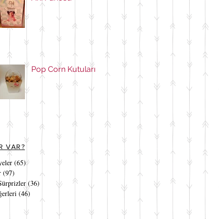
Pop Corn Kutuları
R VAR?
yeler
(65)
65 yazı
r
(97)
97 yazı
ürprizler
(36)
36 yazı
ğerleri
(46)
46 yazı