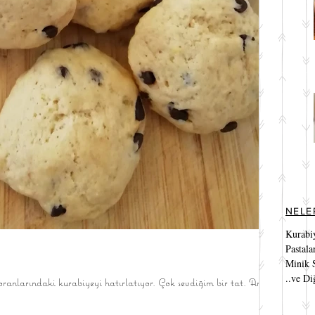
NELE
Kurabi
Pastala
Minik S
..ve Di
oranlarındaki kurabiyeyi hatırlatıyor. Çok sevdiğim bir tat. Ama