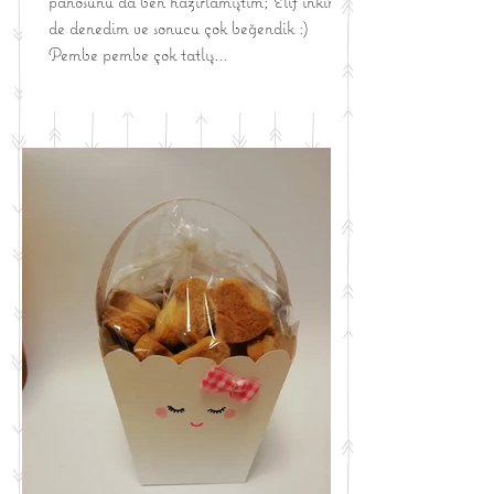
panosunu da ben hazırlamıştım; Elif'inkini
de denedim ve sonucu çok beğendik :)
Pembe pembe çok tatlış...