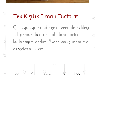
Tek Kişilik Elmalı Turtalar
Çok uzun zamandır çekmecemde bekleyen
tek porsiyonluk tart kalıplarını artık
kullanayım dedim. Veee sonuç inanılmaz
gerçekten. Hem...
1
/
10
BU HAFTA EN İYİLER
Çikolata Parçalı Kurabiye