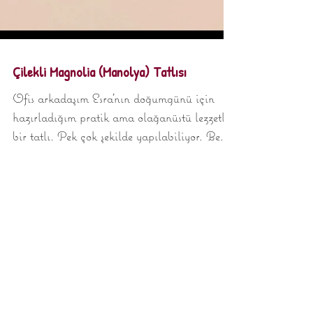
Çilekli Magnolia (Manolya) Tatlısı
Ofis arkadaşım Esra'nın doğumgünü için
hazırladığım pratik ama olağanüstü lezzetli
bir tatlı. Pek çok şekilde yapılabiliyor. Ben
çilekli...