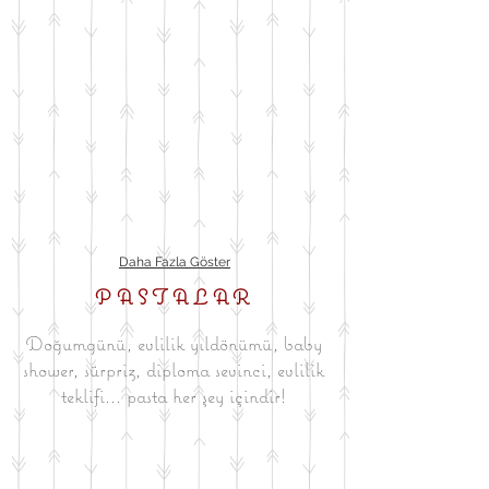
Daha Fazla Göster
PASTALAR
Doğumgünü, evlilik yıldönümü, baby
shower, sürpriz, diploma sevinci, evlilik
teklifi... pasta her şey içindir!