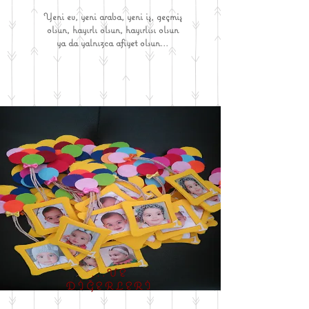
Yeni ev, yeni araba, yeni iş, geçmiş
olsun, hayırlı olsun, hayırlısı olsun
ya da yalnızca afiyet olsun...
...VE
DİĞERLERİ