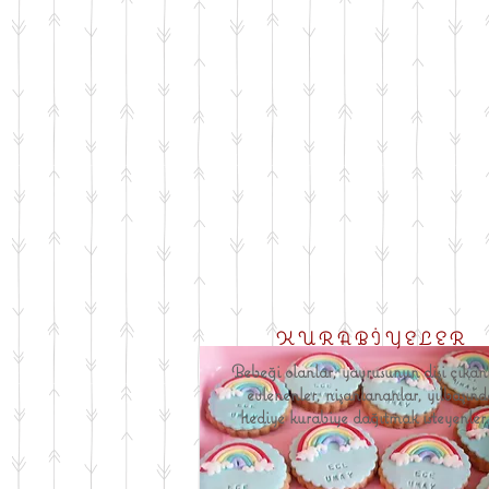
KURABİYELER
Bebeği olanlar, yavrusunun dişi çıkan
evlenenler, nişanlananlar, yılbaşınd
hediye kurabiye dağıtmak isteyenler..