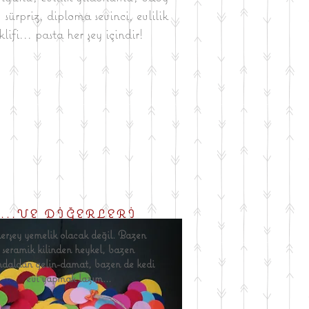
 sürpriz, diploma sevinci, evlilik
klifi... pasta her şey içindir!
...VE DİĞERLERİ
rşey yemelik olacak değil. Bazen
seramik kilinden heykel, bazen
daldan gelin-damat, bazen de kedi
evi yapmak lazım...