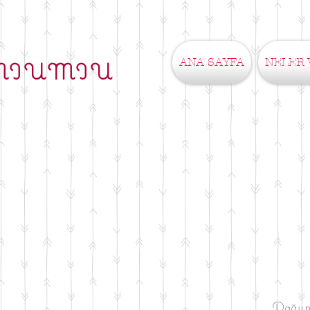
ANA SAYFA
NELER 
MIUMIU
Doğumg