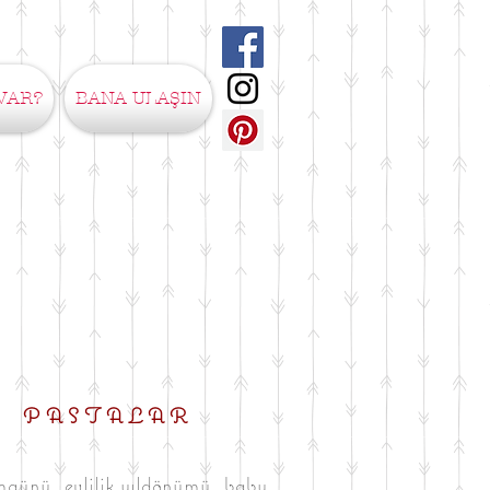
VAR?
BANA ULAŞIN
PASTALAR
ünü, evlilik yıldönümü, baby