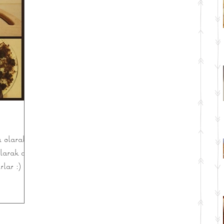
ı olarak
larak da
rlar :)