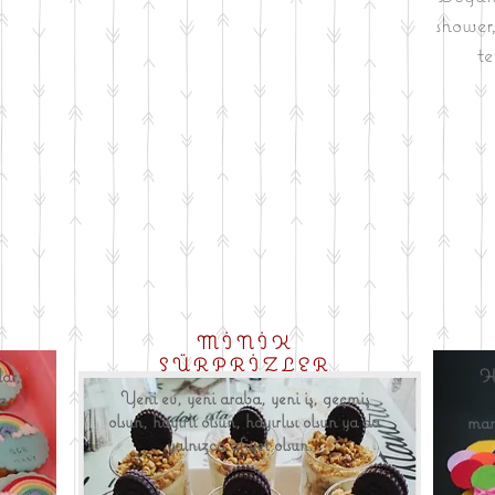
shower,
te
MİNİK
SÜRPRİZLER
lar,
He
Yeni ev, yeni araba, yeni iş, geçmiş
a
olsun, hayırlı olsun, hayırlısı olsun ya da
..
man
yalnızca afiyet olsun...