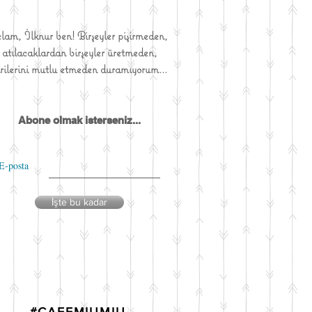
elam, İlknur ben! Birşeyler pişirmeden,
atılacaklardan birşeyler üretmeden,
irilerini mutlu etmeden duramıyorum...
Abone olmak isterseniz...
E-posta
İşte bu kadar