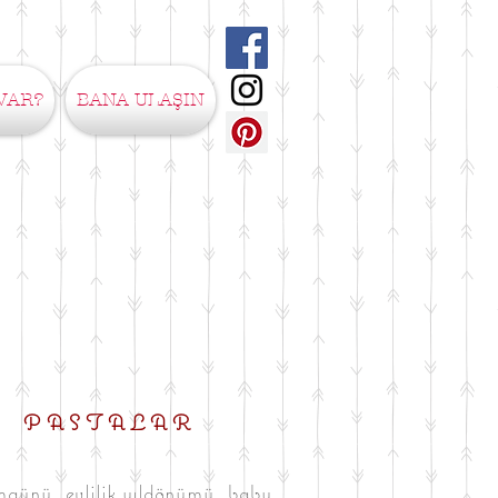
VAR?
BANA ULAŞIN
PASTALAR
ünü, evlilik yıldönümü, baby