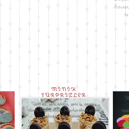
shower,
te
MİNİK
SÜRPRİZLER
lar,
He
Yeni ev, yeni araba, yeni iş, geçmiş
a
olsun, hayırlı olsun, hayırlısı olsun ya da
..
man
yalnızca afiyet olsun...