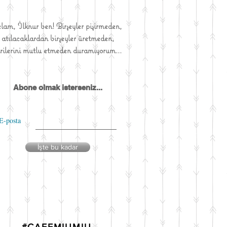
elam, İlknur ben! Birşeyler pişirmeden,
atılacaklardan birşeyler üretmeden,
irilerini mutlu etmeden duramıyorum...
Abone olmak isterseniz...
E-posta
İşte bu kadar