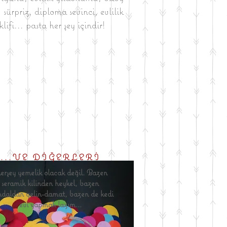
 sürpriz, diploma sevinci, evlilik
klifi... pasta her şey içindir!
...VE DİĞERLERİ
rşey yemelik olacak değil. Bazen
seramik kilinden heykel, bazen
daldan gelin-damat, bazen de kedi
evi yapmak lazım...