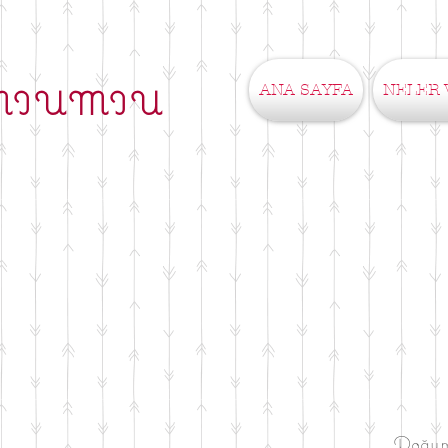
ANA SAYFA
NELER 
MIUMIU
Doğumg