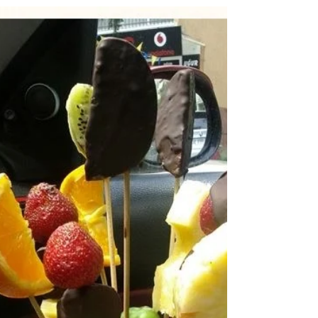
soframızda meyveleri böyle sunmuştum, neşeli
oldular... #elmadankuş...