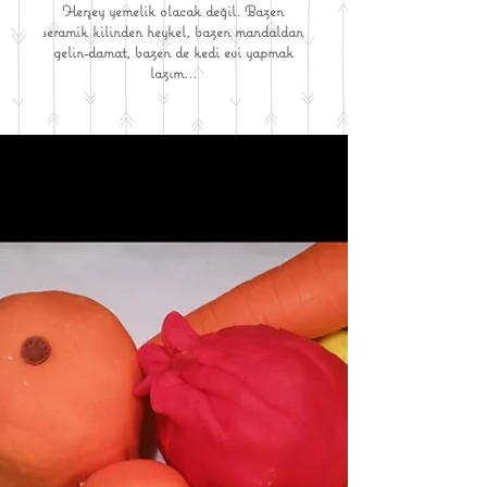
Herşey yemelik olacak değil. Bazen
seramik kilinden heykel, bazen mandaldan
gelin-damat, bazen de kedi evi yapmak
lazım...