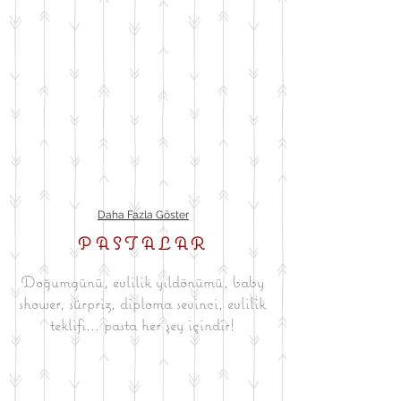
Daha Fazla Göster
PASTALAR
Doğumgünü, evlilik yıldönümü, baby
shower, sürpriz, diploma sevinci, evlilik
teklifi... pasta her şey içindir!