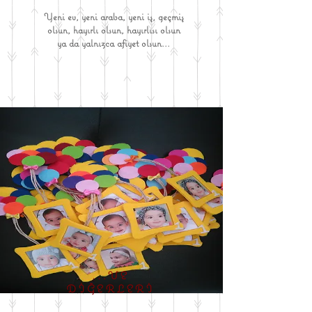
Yeni ev, yeni araba, yeni iş, geçmiş
olsun, hayırlı olsun, hayırlısı olsun
ya da yalnızca afiyet olsun...
...VE
DİĞERLERİ