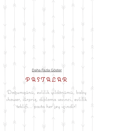
Daha Fazla Göster
PASTALAR
Doğumgünü, evlilik yıldönümü, baby
shower, sürpriz, diploma sevinci, evlilik
teklifi... pasta her şey içindir!