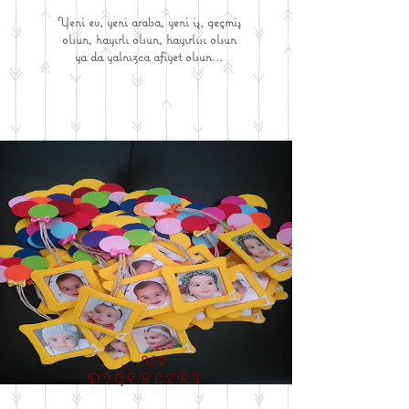
Yeni ev, yeni araba, yeni iş, geçmiş
olsun, hayırlı olsun, hayırlısı olsun
ya da yalnızca afiyet olsun...
...VE
DİĞERLERİ