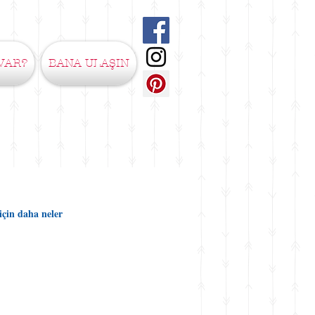
VAR?
BANA ULAŞIN
için daha neler 