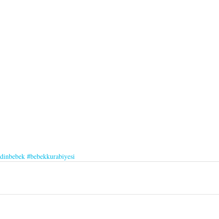
ldinbebek
#bebekkurabiyesi