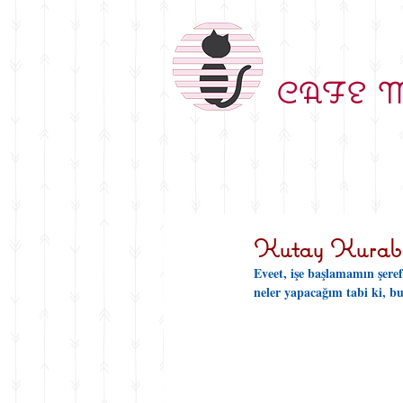
CAFE 
Kutay Kurabi
Eveet, işe başlamamın şeref
neler yapacağım tabi ki, bu