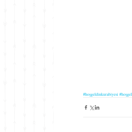
#hoşgeldinkurabiyesi
#hoşge