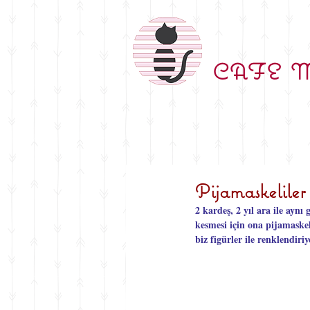
CAFE 
Pijamaskeliler
2 kardeş, 2 yıl ara ile ayn
kesmesi için ona pijamaskel
biz figürler ile renklendiri