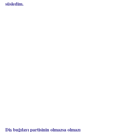
süsledim.
Diş buğdayı partisinin olmazsa olmazı 