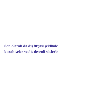
Son olarak da diş fırçası şeklinde 
kurabiyeler ve diş desenli süslerle 
renklenen kanepeler...