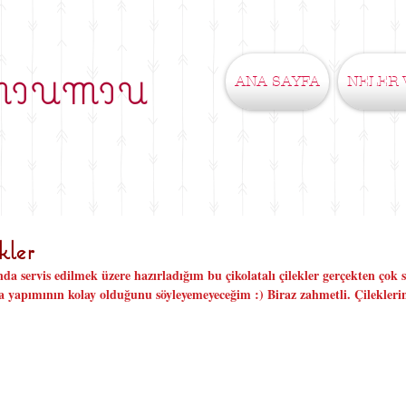
ANA SAYFA
NELER 
MIUMIU
kler
a servis edilmek üzere hazırladığım bu çikolatalı çilekler gerçekten çok se
ma yapımının kolay olduğunu söyleyemeyeceğim :) Biraz zahmetli. Çilekleri