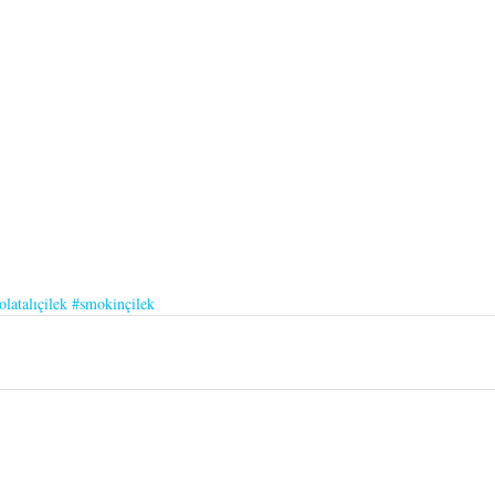
olatalıçilek
#smokinçilek