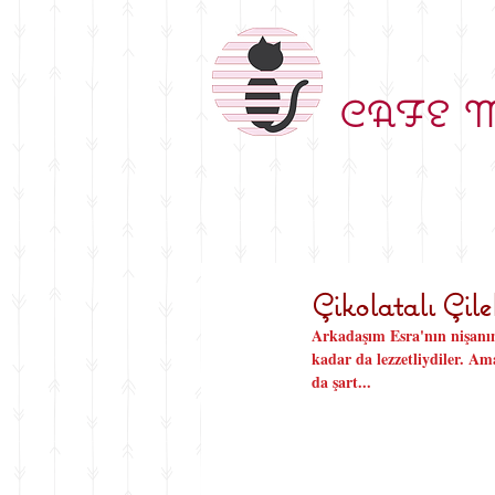
CAFE 
Çikolatalı Çile
Arkadaşım Esra'nın nişanınd
kadar da lezzetliydiler. A
da şart...