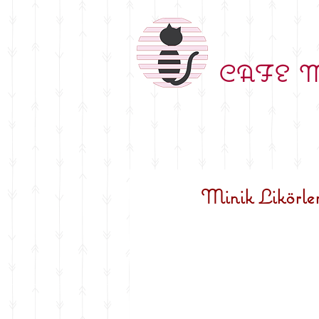
CAFE 
Minik Likörle