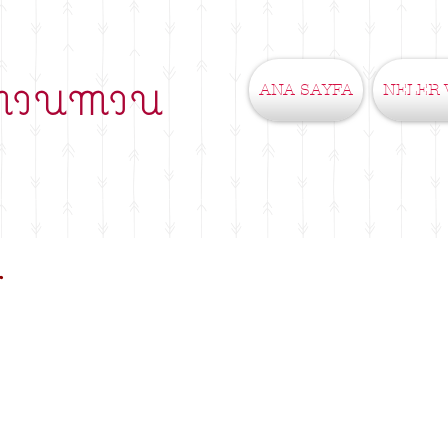
ANA SAYFA
NELER 
MIUMIU
r