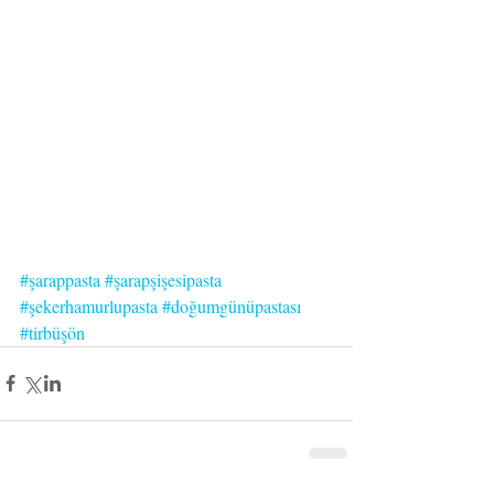
#şarappasta
#şarapşişesipasta
#şekerhamurlupasta
#doğumgünüpastası
#tirbüşön