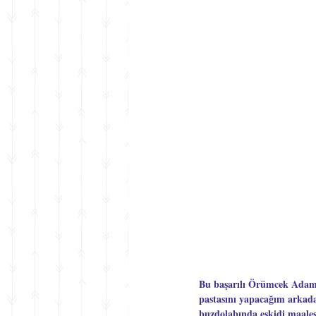
Bu başarılı Örümcek Adam 
pastasını yapacağım arkada
buzdolabında eskidi maales