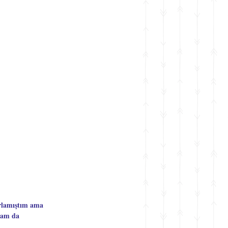
rlamıştım ama 
dam da 