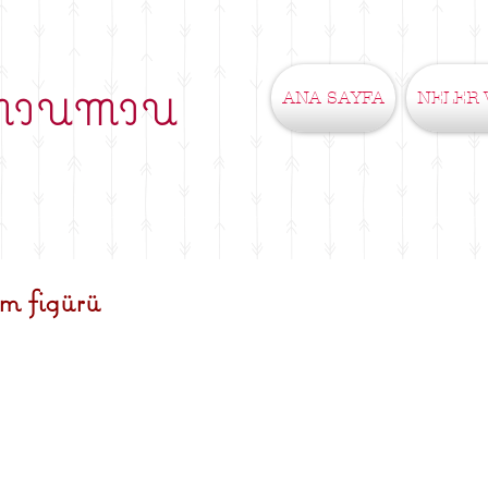
ANA SAYFA
NELER 
MIUMIU
 figürü