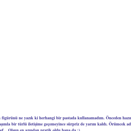
figürünü ne yazık ki herhangi bir pastada kullanamadım. Önceden hazı
şımla bir türlü iletişime geçemeyince sürpriz de yarım kaldı. Örümcek a
ef... Olsun en azından pratik oldu bana da :)