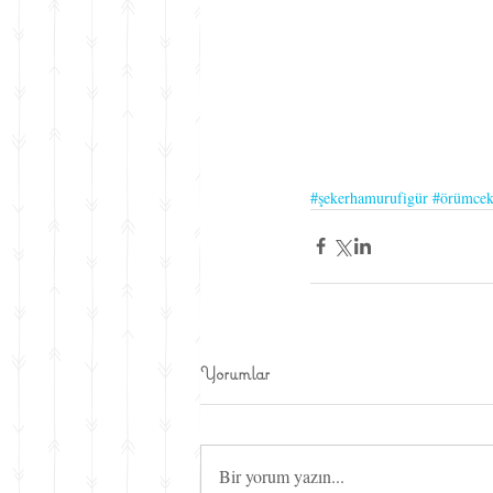
#şekerhamurufigür
#örümce
Yorumlar
Bir yorum yazın...